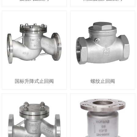
国标升降式止回阀
螺纹止回阀