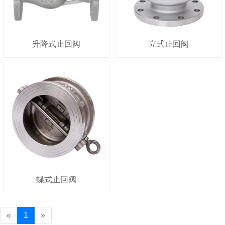
升降式止回阀
立式止回阀
蝶式止回阀
«
1
»