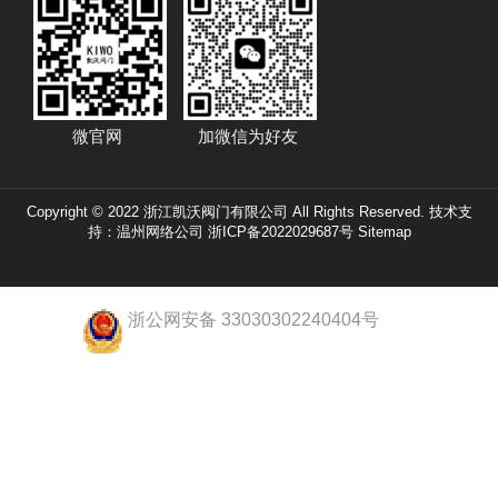
微官网
加微信为好友
Copyright © 2022 浙江凯沃阀门有限公司 All Rights Reserved. 技术支
持：
温州网络公司
浙ICP备2022029687号
Sitemap
浙公网安备 33030302240404号